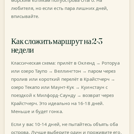
морским котикам полуострова Отаго. На
любителя, но если есть пара лишних дней,
вписывайте.
Как сложить маршрут на 2-3
недели
Классическая схема: прилёт в Окленд → Роторуа
или озеро Таупо → Веллингтон → паром через
пролив или короткий перелёт в Крайстчерч →
озеро Текапо или Маунт-Кук → Куинстаун с
поездкой к Милфорд-Саунду → возврат через
Крайстчерч. Это идеально на 16-18 дней.
Меньше и будет гонка.
Если у вас 10-14 дней, не пытайтесь объять оба
острова. Лучше выберите один и проживите его.